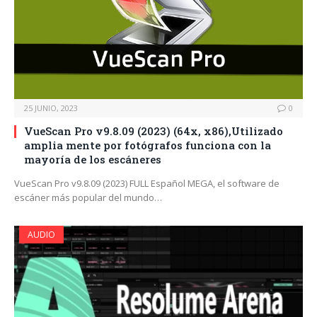
25 JUNIO, 2023
0
VueScan Pro v9.8.09 (2023) (64x, x86),Utilizado
amplia mente por fotógrafos funciona con la
mayoría de los escáneres
VueScan Pro v9.8.09 (2023) FULL Español MEGA, el software de
escáner más popular del mundo…
AUDIO