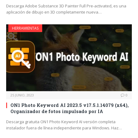
Descarga Adobe Substance 3D Painter Full Pre-activated, es una
aplicación de dibujo en 3D completamente nueva…
HERRAMIENTAS
25 JUNIO, 2023
0
ON1 Photo Keyword AI 2023.5 v17.5.1.14079 (x64),
Organizador de fotos impulsado por IA
Descarga gratuita ON1 Photo Keyword AI versión completa
instalador fuera de línea independiente para Windows. Haz…