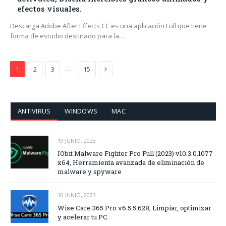
efectos visuales.
Descarga Adobe After Effects CC es una aplicación Full que tiene
forma de estudio destinado para la…
Siguiente
…
1
2
3
15
ANTIVIRUS
WINDOWS
MAC
19 JUNIO, 2023
IObit Malware Fighter Pro Full (2023) v10.3.0.1077
x64, Herramienta avanzada de eliminación de
malware y spyware
10 JUNIO, 2023
Wise Care 365 Pro v6.5.5.628, Limpiar, optimizar
y acelerar tu PC