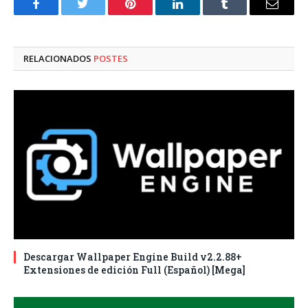
Facebook
Twitter
Pinterest
LinkedIn
Tumblr
Correo
electró
RELACIONADOS
POSTES
Descargar Wallpaper Engine Build v2.2.88+
Extensiones de edición Full (Español) [Mega]