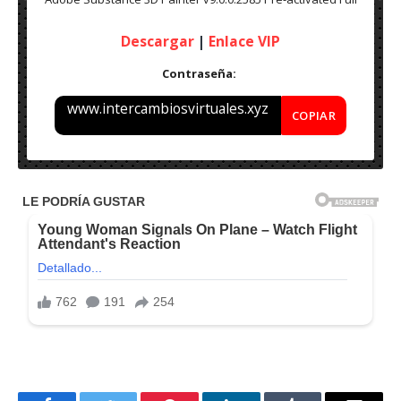
Descargar
|
Enlace VIP
Contraseña:
www.intercambiosvirtuales.xyz
COPIAR
Nombre: Adobe Substance 3D Painter v9.0.0.2585 Pre-
activated – Final 2023
Peso: 1.5GB
Med :
Pre-activated
Sistema Operativo: Windows [x32 & x64 Bits]