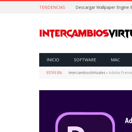
TENDENCIAS
INICIO
SOFTWARE
MAC
ESTÁS EN:
IntercambiosVirtuales
»
Adobe Premier