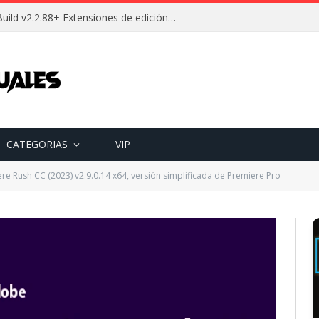
Descargar Wallpaper Engine Build v2.2.88+ Extensiones de edición Full (Español) [Mega]
CATEGORIAS
VIP
e Rush CC (2023) v2.9.0.14 x64, versión simplificada de Premiere Pro