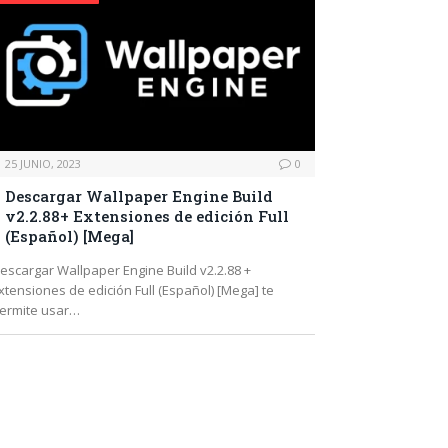
25 JUNIO, 2023
0
Descargar Wallpaper Engine Build
v2.2.88+ Extensiones de edición Full
(Español) [Mega]
escargar Wallpaper Engine Build v2.2.88 +
xtensiones de edición Full (Español) [Mega] te
ermite usar…