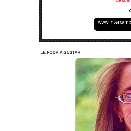
Desca
www.intercambi
Nombre: Adobe Premiere Rush CC v2.9.0.14 (2023
Peso: 1GB
Idioma: Multilenguaje
Sistema Operativo: Windows XP,Vista,7,8,8.1,10,1