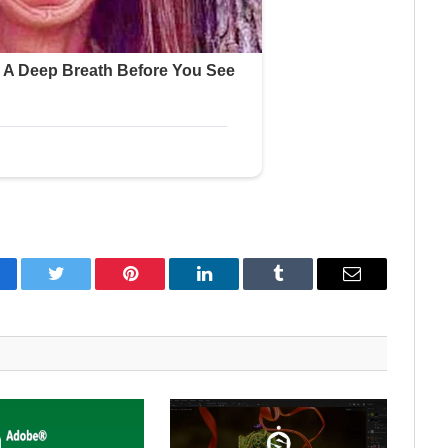
cebook
Twitter
Pinterest
LinkedIn
Tumblr
Correo
electrónico