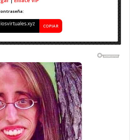
rgar
|
Enlace VIP
Contraseña:
osvirtuales.xyz
COPIAR
) – Final
1 (x32 y x64 Bits)