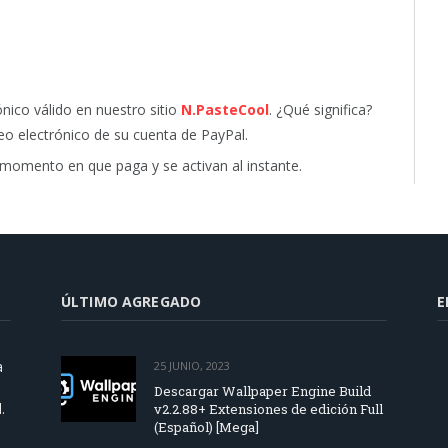
ónico válido en nuestro sitio
N.PasteCool
. ¿Qué significa?
eo electrónico de su cuenta de PayPal.
momento en que paga y se activan al instante.
ÚLTIMO AGREGADO
E
a
25 JUNIO, 2023
Descargar Wallpaper Engine Build
.
v2.2.88+ Extensiones de edición Full
(Español) [Mega]