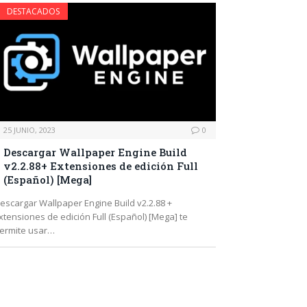
DESTACADOS
25 JUNIO, 2023
0
Descargar Wallpaper Engine Build
v2.2.88+ Extensiones de edición Full
(Español) [Mega]
escargar Wallpaper Engine Build v2.2.88 +
xtensiones de edición Full (Español) [Mega] te
ermite usar…