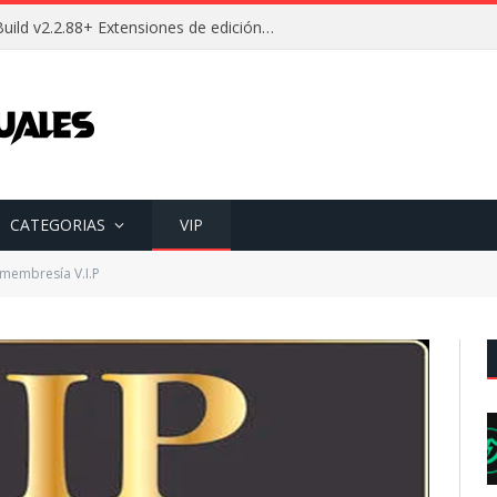
Descargar Wallpaper Engine Build v2.2.88+ Extensiones de edición Full (Español) [Mega]
CATEGORIAS
VIP
membresía V.I.P