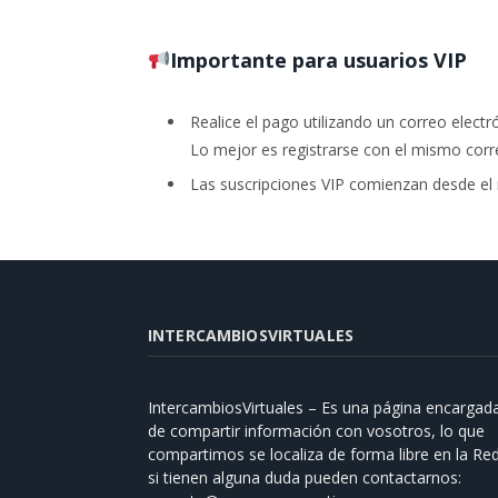
Importante para usuarios VIP
Realice el pago utilizando un correo electr
Lo mejor es registrarse con el mismo corr
Las suscripciones VIP comienzan desde el 
INTERCAMBIOSVIRTUALES
IntercambiosVirtuales – Es una página encargad
de compartir información con vosotros, lo que
compartimos se localiza de forma libre en la Red
si tienen alguna duda pueden contactarnos: