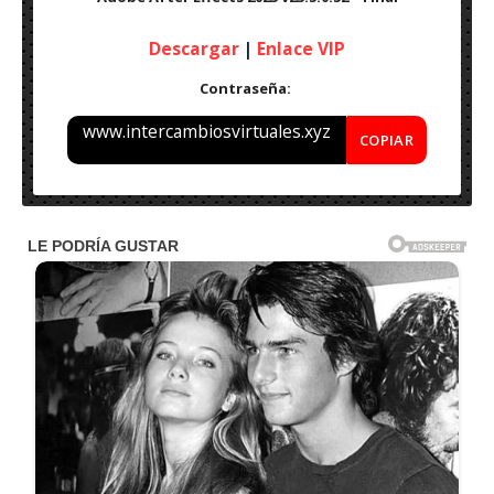
Descargar
|
Enlace VIP
Contraseña:
www.intercambiosvirtuales.xyz
COPIAR
Adobe After Effects 2023 v23.5.0.52
Idioma: Multilenguaje (Español)
Peso: 2 GB
Activación: Pre-Active
Sistema Operativo:
Windows (x64 Bits)