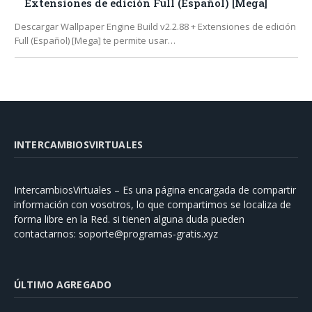
Extensiones de edición Full (Español) [Mega]
Descargar Wallpaper Engine Build v2.2.88 + Extensiones de edición
Full (Español) [Mega] te permite usar…
INTERCAMBIOSVIRTUALES
IntercambiosVirtuales – Es una página encargada de compartir
información con vosotros, lo que compartimos se localiza de
forma libre en la Red. si tienen alguna duda pueden
contactarnos:
soporte@programas-gratis.xyz
ÚLTIMO AGREGADO