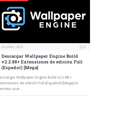
25 JUNIO, 2023
0
Descargar Wallpaper Engine Build
v2.2.88+ Extensiones de edición Full
(Español) [Mega]
escargar Wallpaper Engine Build v2.2.88 +
xtensiones de edición Full (Español) [Mega] te
ermite usar…