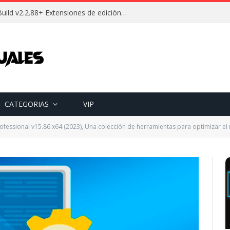
Descargar Wallpaper Engine Build v2.2.88+ Extensiones de edición Full (Español) [Mega]
CATEGORIAS
VIP
Professional v15.86 x64 (2023), Una colección de herramientas para optimizar e