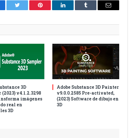
cebook
Twitter
Pinterest
LinkedIn
Tumblr
Correo
electrónico
ubstance 3D
Adobe Substance 3D Painter
 (2023) v4.1.2.3298
v9.0.0.2585 Pre-activated,
ansforma imágenes
(2023) Software de dibujo en
do real en
3D
les 3D