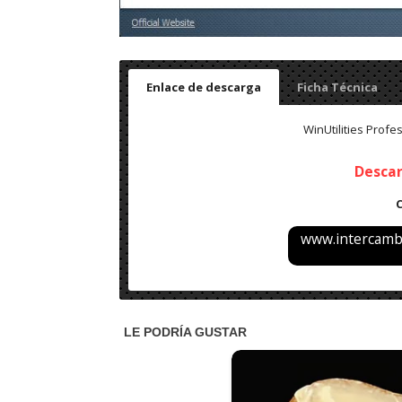
Enlace de descarga
Ficha Técnica
WinUtilities Profes
Desca
www.intercambi
Nombre: WinUtilities Professional v15.86 x64 – Fi
Idioma:
Multilenguaje
Tamaño: 10
MB