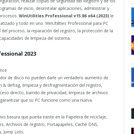
iguración, realizar copias de seguridad del Registro y de los
ogramas de inicio, desinstalar aplicaciones, administrar y
 procesos.
WinUtilities Professional v15.86 x64 (2023)
le
tizado y todo en uno. WinUtilities Professional para PC
 del proceso, la reparación del registro, la protección de la
 capacidades de limpieza del sistema.
fessional 2023
ance
iador de disco no pueden darle un verdadero aumento de
an & defrag, limpieza y desfragmentación del registro,
ceso directo, barrido de privacidad, limpieza de archivos
 garantizar que su PC funcione como una nueva.
vo basura que pueda existir en la Papelera de reciclaje,
s, Archivos de registro, Portapapeles, Caché DNS,
 Jump Lists.