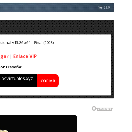
sional v15.86 x64 – Final (2023)
rgar
|
Enlace VIP
Contraseña:
osvirtuales.xyz
COPIAR
nal (2023)