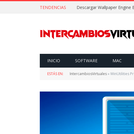
TENDENCIAS
INICIO
SOFTWARE
MAC
ESTÁS EN:
IntercambiosVirtuales
»
WinUtilities 