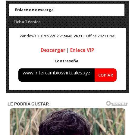
Enlace de descarga
Ficha Técnica
Windows 10 Pro 22H2 v
19045.2673
+ Office 2021 Final
Descargar
|
Enlace VIP
Contraseña:
www.intercambiosvirtuales.xyz
COPIAR
Nombre: Windows 10 Pro 22H2 v
19045.2673
+ Office 2021 –
Final 2022
Idioma: Español – Multi
Medicina: Preactivado