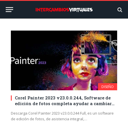
DISEÑO
Corel Painter 2023 v23.0.0.244, Software de
edición de fotos completa ayudar a cambiar
rápidamente la calidad, añadir efectos a las
Descarga Corel Painter 2023 v23.0.0.244 Full, es un software
imágenes de una manera sencilla
de edición de fotos, de asistencia integral,…