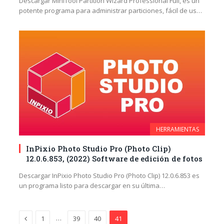
Descargar MiniTool Partition Wizard Professional Full, es un
para optimizar el uso de su disco y proteger
potente programa para administrar particiones, fácil de usar
sus datos.
y…
HERRAMIENTAS
InPixio Photo Studio Pro (Photo Clip)
12.0.6.853, (2022) Software de edición de fotos
Descargar InPixio Photo Studio Pro (Photo Clip) 12.0.6.853 es
un programa listo para descargar en su última…
Anterior
…
1
39
40
41