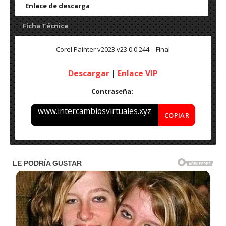
Enlace de descarga
Ficha Técnica
Corel Painter v2023 v23.0.0.244 – Final
Descargar
|
Enlace VIP
Contraseña:
www.intercambiosvirtuales.xyz
COPIAR
Corel Painter v2023 v23.0.0.244 – Final
Idioma: Multilenguaje
Tamaño: 700 MB
Activación: Incluido