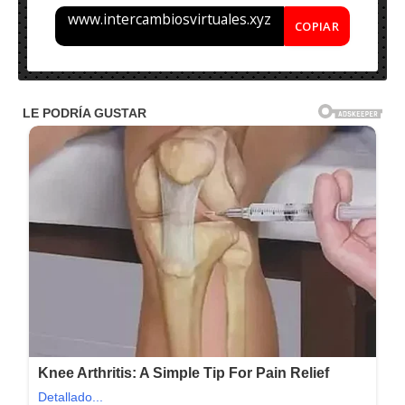
www.intercambiosvirtuales.xyz
COPIAR
Nombre:
Leica MissionPro
12.10.0 – Final
Tamaño: 1.5GB
Idioma: Multilenguaje
Activación: Incld.