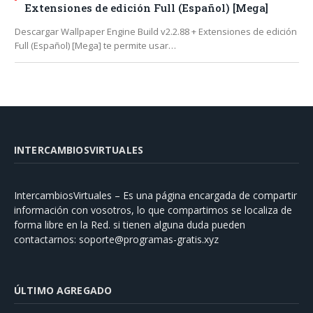
Extensiones de edición Full (Español) [Mega]
Descargar Wallpaper Engine Build v2.2.88 + Extensiones de edición
Full (Español) [Mega] te permite usar…
INTERCAMBIOSVIRTUALES
IntercambiosVirtuales – Es una página encargada de compartir
información con vosotros, lo que compartimos se localiza de
forma libre en la Red. si tienen alguna duda pueden
contactarnos:
soporte@programas-gratis.xyz
ÚLTIMO AGREGADO