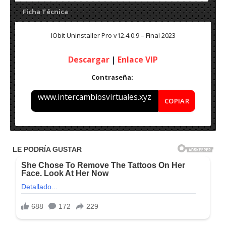
Ficha Técnica
IObit Uninstaller Pro v12.4.0.9 – Final 2023
Descargar
|
Enlace VIP
Contraseña:
www.intercambiosvirtuales.xyz
COPIAR
Nombre: IObit Uninstaller Pro v12.4.0.9 – Final 2023
Peso: 24 MB
Español Multilenguaje
Activación: Crack