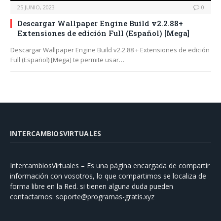
25 JUNIO, 2023
0
Descargar Wallpaper Engine Build v2.2.88+
Extensiones de edición Full (Español) [Mega]
Descargar Wallpaper Engine Build v2.2.88 + Extensiones de edición
Full (Español) [Mega] te permite usar…
INTERCAMBIOSVIRTUALES
IntercambiosVirtuales – Es una página encargada de compartir
información con vosotros, lo que compartimos se localiza de
forma libre en la Red. si tienen alguna duda pueden
contactarnos:
soporte@programas-gratis.xyz