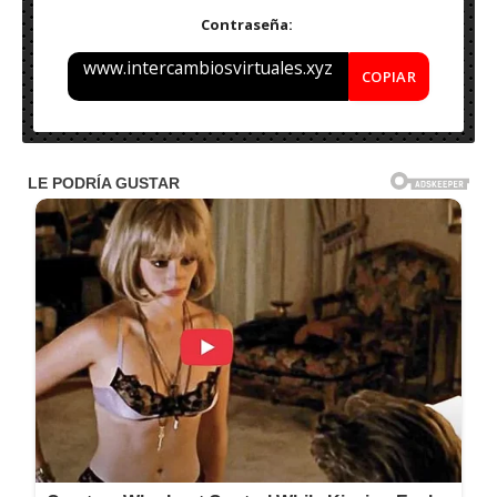
Contraseña:
www.intercambiosvirtuales.xyz
COPIAR
Nombre: Freemake Video Converter Gold v4.1.13.153 –
Final 2023
Idioma: Español – Multi
Medicina: Serial – Licencia
Tamaño: 40 MB
S.O: Windows