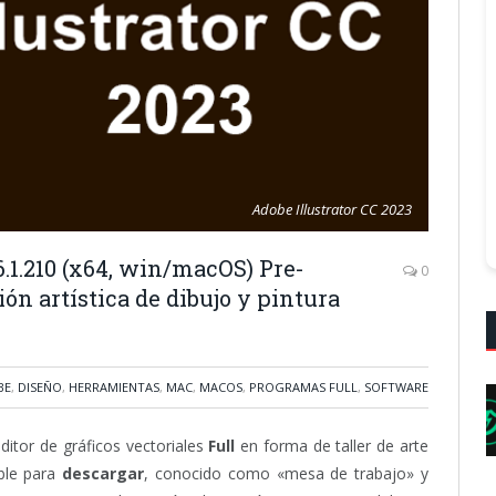
Adobe Illustrator CC 2023
6.1.210 (x64, win/macOS) Pre-
0
ión artística de dibujo y pintura
BE
,
DISEÑO
,
HERRAMIENTAS
,
MAC
,
MACOS
,
PROGRAMAS FULL
,
SOFTWARE
ditor de gráficos vectoriales
Full
en forma de taller de arte
ible para
descargar
, conocido como «mesa de trabajo» y