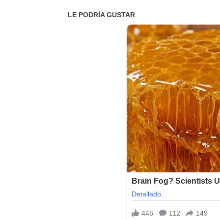
Idioma: Multilenguaje (Español)
Activación: Pre-Active
Peso: 1.89 GB
Sistema Operativo:
Windows (x64 Bits)