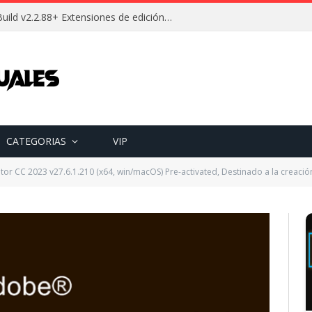
Descargar Wallpaper Engine Build v2.2.88+ Extensiones de edición Full (Español) [Mega]
CATEGORIAS
VIP
tor CC 2023 v27.6.1.210 (x64, win/macOS) Pre-activated, Destinado a la creación 