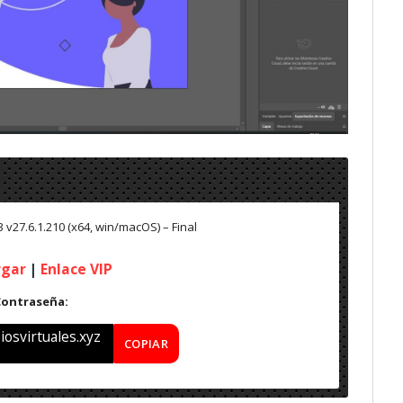
 v27.6.1.210 (x64, win/macOS) – Final
rgar
|
Enlace VIP
Contraseña:
osvirtuales.xyz
COPIAR