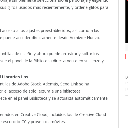
rsonaje simplemente seleccionando el personaje y eligiendo
us glifos usados ​​más recientemente, y ordene glifos para
l acceso a los ajustes preestablecidos, así como a las
 que puede acceder directamente desde Archivo> Nuevo.
a
ntillas de diseño y ahora puede arrastrar y soltar los
sde el panel de la Biblioteca directamente en su lienzo y
 Libraries Las
D
E
lantillas de Adobe Stock. Además, Send Link se ha
p
 el acceso de solo lectura a una biblioteca
rece en el panel Biblioteca y se actualiza automáticamente.
enados en Creative Cloud, incluidos los de Creative Cloud
e escritorio CC y proyectos móviles.