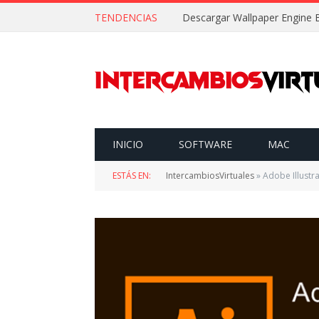
TENDENCIAS
INICIO
SOFTWARE
MAC
ESTÁS EN:
IntercambiosVirtuales
»
Adobe Illustra