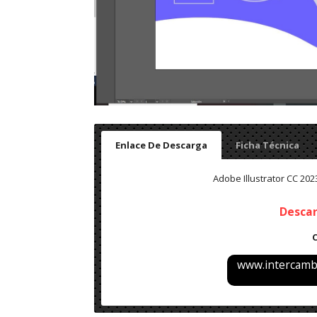
Enlace De Descarga
Ficha Técnica
Adobe Illustrator
CC 2023
Desca
www.intercambi
Adobe Illustrator
CC 2023 v27.6.1.210 – Final