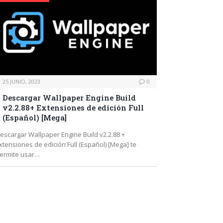
25 JUNIO, 2023
0
Descargar Wallpaper Engine Build
v2.2.88+ Extensiones de edición Full
(Español) [Mega]
escargar Wallpaper Engine Build v2.2.88 +
xtensiones de edición Full (Español) [Mega] te
ermite usar…