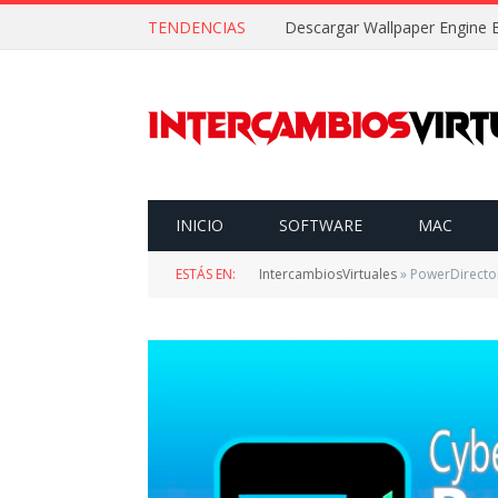
TENDENCIAS
INICIO
SOFTWARE
MAC
ESTÁS EN:
IntercambiosVirtuales
»
PowerDirector Ult