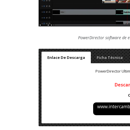
PowerDirector software de e
Enlace De Descarga
Ficha Técnica
PowerDirector Ultim
Desca
www.intercambi
Nombre: PowerDirector Ultimate v21.6.3007