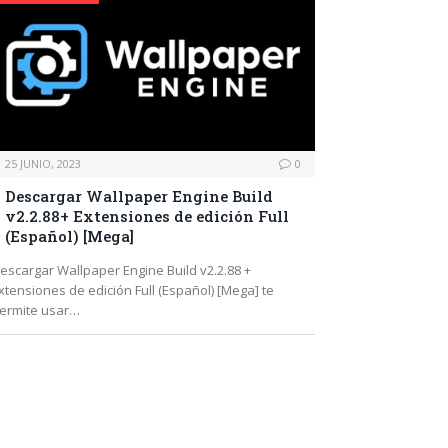
25 JUNIO, 2023
0
Descargar Wallpaper Engine Build
v2.2.88+ Extensiones de edición Full
(Español) [Mega]
escargar Wallpaper Engine Build v2.2.88 +
xtensiones de edición Full (Español) [Mega] te
ermite usar…