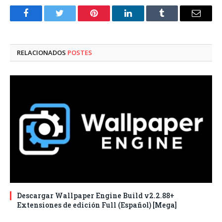
Facebook
Twitter
Pinterest
LinkedIn
Tumblr
Correo
electró
RELACIONADOS
POSTES
Descargar Wallpaper Engine Build v2.2.88+
Extensiones de edición Full (Español) [Mega]