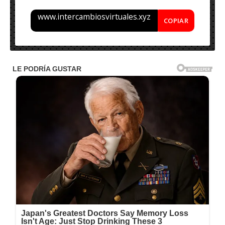
www.intercambiosvirtuales.xyz
COPIAR
Nombre: Vectorworks 2023 SP4 Full
Tamaño: 4.80 GB
Idioma: Inglés
Activador: Incluido
Sistema Operativo: Windows (x64-bits)