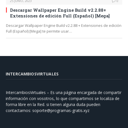
25 JUNIO, 2023
0
Descargar Wallpaper Engine Build v2.2.88+
Extensiones de edición Full (Español) [Mega]
Descargar Wallpaper Engine Build v2.2.88 + Extensiones de edición
Full (Español) [Mega] te permite usar…
INTERCAMBIOSVIRTUALES
IntercambiosVirtuales – Es una página encargada de compartir
información con vosotros, lo que compartimos se localiza de
forma libre en la Red. si tienen alguna duda pueden
contactarnos:
soporte@programas-gratis.xyz