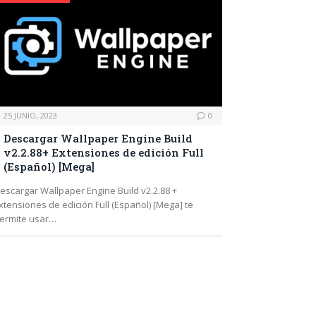
25 JUNIO, 2023
0
Descargar Wallpaper Engine Build
v2.2.88+ Extensiones de edición Full
(Español) [Mega]
escargar Wallpaper Engine Build v2.2.88 +
xtensiones de edición Full (Español) [Mega] te
ermite usar…