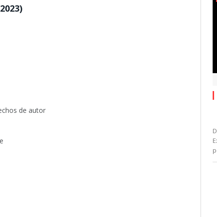
2023)
echos de autor
D
e
E
p