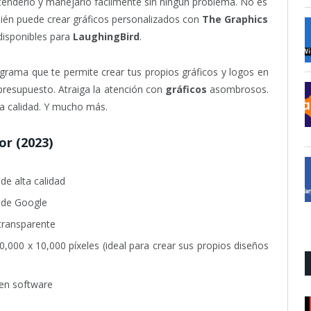
enderlo y manejarlo fácilmente sin ningún problema. No es
bién puede crear gráficos personalizados con
The Graphics
 disponibles para
LaughingBird
.
grama que te permite crear tus propios gráficos y logos en
 presupuesto. Atraiga la atención con
gráficos
asombrosos.
ta calidad. Y mucho más.
or (2023)
de alta calidad
 de Google
transparente
,000 x 10,000 píxeles (ideal para crear sus propios diseños
s en software