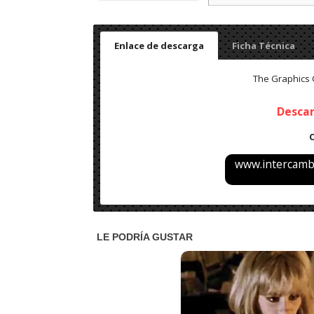
Enlace de descarga
Ficha Técnica
The Graphics C
Desca
www.intercambi
Nombre: The Graphics Creator (2023) v1.4.0 – Fin
Idioma: Ingles
Activador: Incl.
Peso: 1 GB