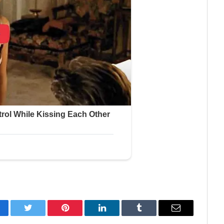
cebook
Twitter
Pinterest
LinkedIn
Tumblr
Correo