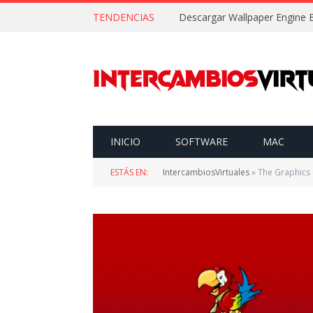
TENDENCIAS
INICIO
SOFTWARE
MAC
ESTÁS EN:
IntercambiosVirtuales
»
The Graphics 