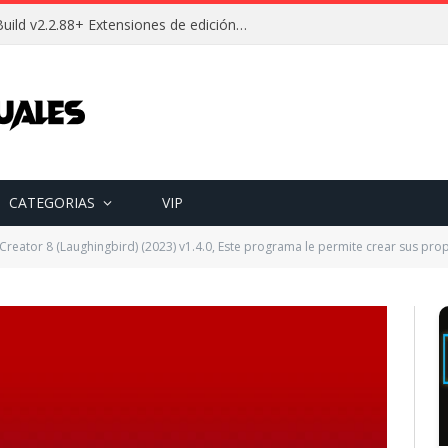
Descargar Wallpaper Engine Build v2.2.88+ Extensiones de edición Full (Español) [Mega]
CATEGORIAS
VIP
Creator 8 (Laughingbird) (2023) v1.4.0, Este programa le permite crear sus prop