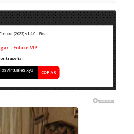
reator (2023) v1.4.0 – Final
rgar
|
Enlace VIP
Contraseña:
osvirtuales.xyz
COPIAR
al