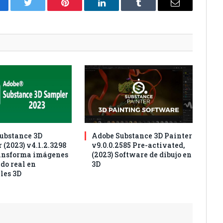
cebook
Twitter
Pinterest
LinkedIn
Tumblr
Correo
electrónico
ubstance 3D
Adobe Substance 3D Painter
 (2023) v4.1.2.3298
v9.0.0.2585 Pre-activated,
ansforma imágenes
(2023) Software de dibujo en
do real en
3D
les 3D