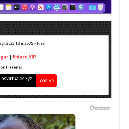
git 2023.1.3 macOS – Final
rgar
|
Enlace VIP
Contraseña:
osvirtuales.xyz
COPIAR
ea / Paquete DMG de instalación independiente completa
Arquitectura Apple-Intel