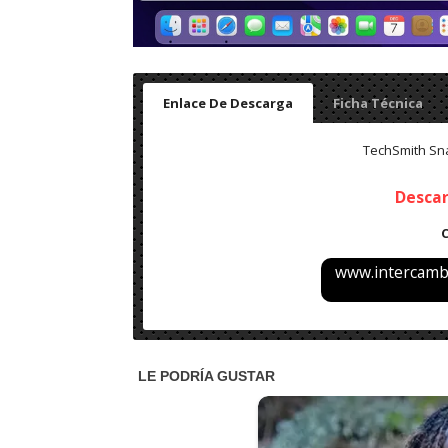
Enlace De Descarga
Ficha Técnica
TechSmith Sna
Desca
www.intercambi
Nombre
: Snagit 2023 para macOS
Versión:
2022.2.3, 2021.4.6
Tamaño
: 239 MB, 230 MB
Tipo de instalación
: Instalador fuera de lín
Arquitectura de compatibilidad
: Apple M1, 