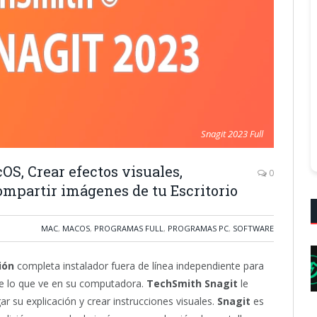
Snagit 2023 Full
OS, Crear efectos visuales,
0
compartir imágenes de tu Escritorio
MAC
,
MACOS
,
PROGRAMAS FULL
,
PROGRAMAS PC
,
SOFTWARE
ión
completa instalador fuera de línea independiente para
e lo que ve en su computadora.
TechSmith Snagit
le
 su explicación y crear instrucciones visuales.
Snagit
es