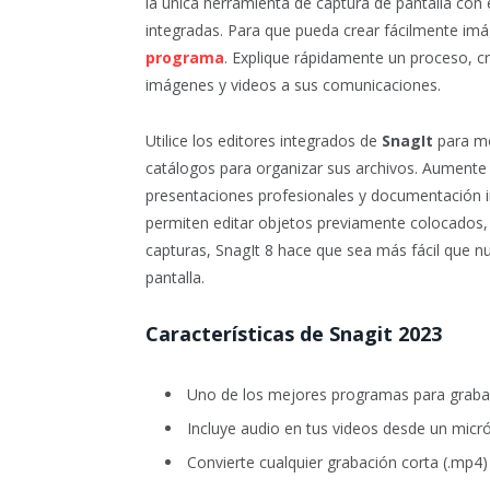
la única herramienta de captura de pantalla con
integradas. Para que pueda crear fácilmente imá
programa
. Explique rápidamente un proceso, 
imágenes y videos a sus comunicaciones.
Utilice los editores integrados de
SnagIt
para mo
catálogos para organizar sus archivos. Aumente
presentaciones profesionales y documentación i
permiten editar objetos previamente colocados, 
capturas, SnagIt 8 hace que sea más fácil que nu
pantalla.
Características de Snagit 2023
Uno de los mejores programas para grabar l
Incluye audio en tus videos desde un micr
Convierte cualquier grabación corta (.mp4