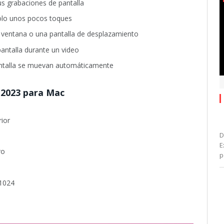
us grabaciones de pantalla
solo unos pocos toques
a ventana o una pantalla de desplazamiento
antalla durante un video
antalla se muevan automáticamente
 2023 para Mac
ior
D
E
ro
p
 1024