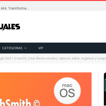
Adobe Substance 3D Sampler (2023) v4.1.2.3298 x64, Transforma imágenes del mundo real en materiales 3D
CATEGORIAS
VIP
git 2023.1.3 macOS, Crear efectos visuales, capturas, editar, organizar y compa