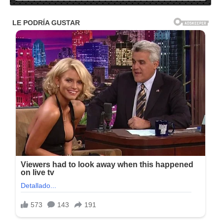
Nombre: Retouch Pro (2023) v3.0.1 – Final
Idioma: Multilenguaje
Activador: Incl.
Peso: 17 MB
Sistema Operativo:
Windows