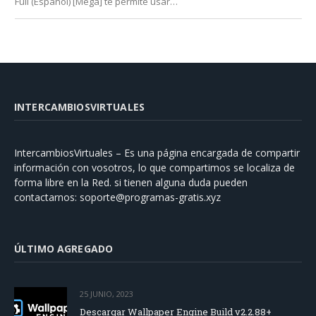
Full (Español) [Mega] te permite usar…
INTERCAMBIOSVIRTUALES
IntercambiosVirtuales – Es una página encargada de compartir
información con vosotros, lo que compartimos se localiza de
forma libre en la Red. si tienen alguna duda pueden
contactarnos:
soporte@programas-gratis.xyz
ÚLTIMO AGREGADO
25 JUNIO, 2023
Descargar Wallpaper Engine Build v2.2.88+