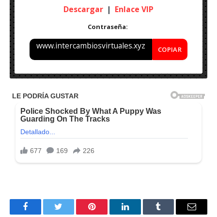
Descargar
|
Enlace VIP
Contraseña:
www.intercambiosvirtuales.xyz
COPIAR
Nombre: Reallusion Cartoon Animator v5.1.1801.1 Pipeline
+ Resource Pack – Final
Idioma: Multilenguaje
Peso: 1GB
Activador: Incluido
S.O: Windows Vista/7/8.1/10 (x64 bits)
Facebook
Twitter
Pinterest
LinkedIn
Tumblr
Correo