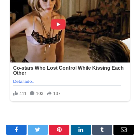
Peso: 250 MB
Activación: Incl.
Sistema: Windows
Facebook
Twitter
Pinterest
LinkedIn
Tumblr
Correo