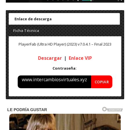
Enlace de descarga
Ficha Técnica
PlayerFab (Ultra HD Player) (2023) v7.0.4.1 – Final 2023
Descargar
|
Enlace VIP
Contraseña:
www.intercambiosvirtuales.xyz
COPIAR
Nombre: PlayerFab (Ultra HD Player) (2023) v7.0.4.1
– Final
(2023)
Idioma: Multilenguaje