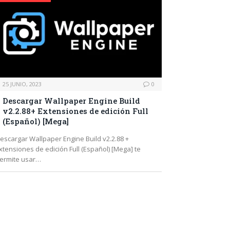
25 JUNIO, 2023
0
Descargar Wallpaper Engine Build
v2.2.88+ Extensiones de edición Full
(Español) [Mega]
escargar Wallpaper Engine Build v2.2.88 +
xtensiones de edición Full (Español) [Mega] te
ermite usar…