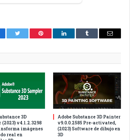
cebook
Twitter
Pinterest
LinkedIn
Tumblr
Correo
electrónico
ubstance 3D
Adobe Substance 3D Painter
 (2023) v4.1.2.3298
v9.0.0.2585 Pre-activated,
ansforma imágenes
(2023) Software de dibujo en
do real en
3D