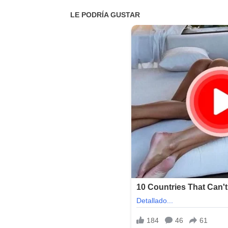
Idioma:
Multilenguaje
Tamaño: 400
MB
Sistema Operativo:
Windows XP,Vista,7,8,8.1,10