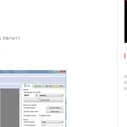
s 7/8/10/11
.
D
E
p