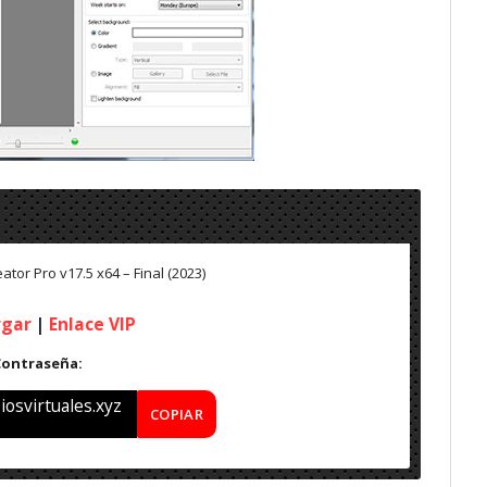
tor Pro v17.5 x64 – Final (2023)
rgar
|
Enlace VIP
Contraseña:
osvirtuales.xyz
COPIAR
Final (2023)