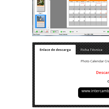
Enlace de descarga
Ficha Técnica
Photo Calendar Crea
Desca
www.intercambi
Nombre: Photo Calendar Creator Pro v17.5 x64 – 