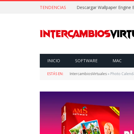
TENDENCIAS
INICIO
SOFTWARE
MAC
ESTÁS EN:
IntercambiosVirtuales
»
Photo Calenda