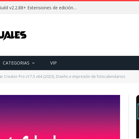
Descargar Wallpaper Engine Build v2.2.88+ Extensiones de edición Full (Español) [Mega]
CATEGORIAS
VIP
r Creator Pro v17.5 x64 (2023), Diseño e impresión de fotocalendarios