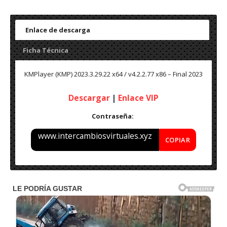
Enlace de descarga
Ficha Técnica
KMPlayer (KMP)
2023.3.29.22 x64 / v4.2.2.77 x86 – Final 2023
Descargar
|
Enlace VIP
Contraseña:
www.intercambiosvirtuales.xyz
COPIAR
Nombre: KMPlayer (KMP)
2023.3.29.22 x64 / v4.2.2.77 x86 –
Final 2023
Idioma: Español