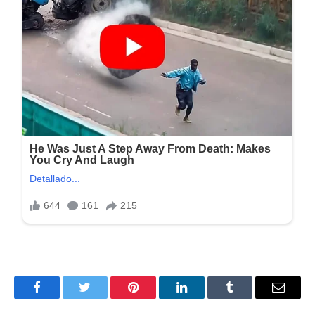
Peso: 100 MB
Arquitectura: Windows (x64/x86)
Activador:
Pre-activated
Facebook
Twitter
Pinterest
LinkedIn
Tumblr
Correo