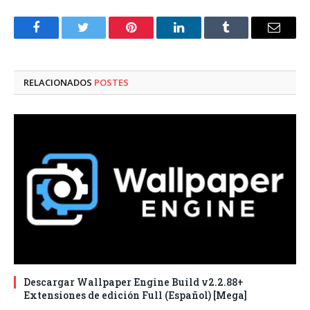
Facebook
Twitter
Pinterest
LinkedIn
Tumblr
Correo
electró
RELACIONADOS
POSTES
Descargar Wallpaper Engine Build v2.2.88+
Extensiones de edición Full (Español) [Mega]