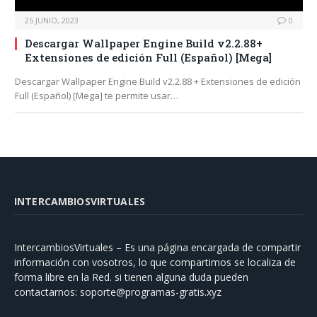
25 JUNIO, 2023
0
Descargar Wallpaper Engine Build v2.2.88+
Extensiones de edición Full (Español) [Mega]
Descargar Wallpaper Engine Build v2.2.88 + Extensiones de edición
Full (Español) [Mega] te permite usar…
INTERCAMBIOSVIRTUALES
IntercambiosVirtuales – Es una página encargada de compartir
información con vosotros, lo que compartimos se localiza de
forma libre en la Red. si tienen alguna duda pueden
contactarnos:
soporte@programas-gratis.xyz