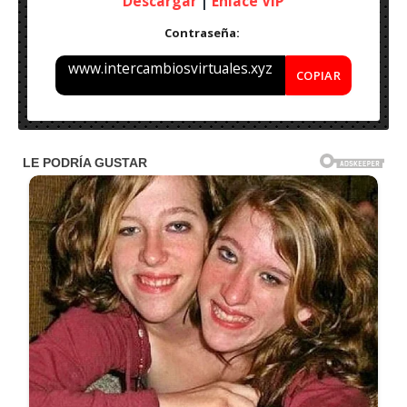
Descargar
|
Enlace VIP
Contraseña:
www.intercambiosvirtuales.xyz
COPIAR
Nombre: Glarysoft Malware Hunter Pro v1.165.0.782 – Final
(2023)
Peso: 100 MB
Idioma: Multilenguaje (Español)
Activación: Serial
Sistema Operativo: Windows 7/8.1/10/11