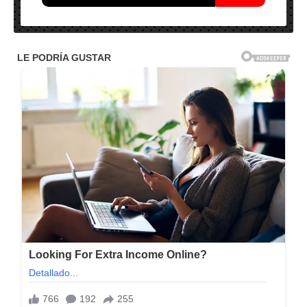
Nombre: Emurasoft EmEditor Professional v22.4.2 – Final
2023
Idioma: Multilenguaje (Español)
Activación: Incluido.
Tamaño: 50 MB
Sistema Operativo: Windows