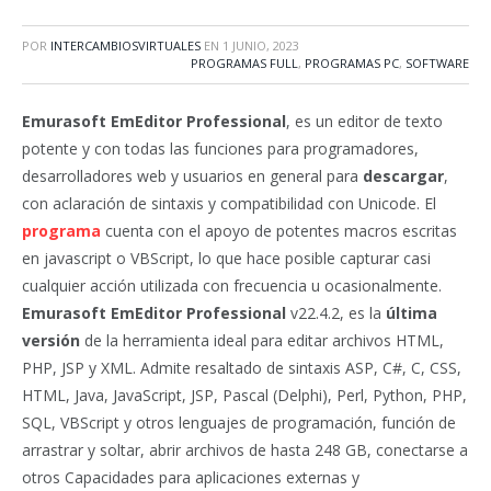
POR
INTERCAMBIOSVIRTUALES
EN
1 JUNIO, 2023
PROGRAMAS FULL
,
PROGRAMAS PC
,
SOFTWARE
Emurasoft EmEditor Professional
, es un editor de texto
potente y con todas las funciones para programadores,
desarrolladores web y usuarios en general para
descargar
,
con aclaración de sintaxis y compatibilidad con Unicode. El
programa
cuenta con el apoyo de potentes macros escritas
en javascript o VBScript, lo que hace posible capturar casi
cualquier acción utilizada con frecuencia u ocasionalmente.
Emurasoft EmEditor Professional
v22.4.2, es la
última
versión
de la herramienta ideal para editar archivos HTML,
PHP, JSP y XML. Admite resaltado de sintaxis ASP, C#, C, CSS,
HTML, Java, JavaScript, JSP, Pascal (Delphi), Perl, Python, PHP,
SQL, VBScript y otros lenguajes de programación, función de
arrastrar y soltar, abrir archivos de hasta 248 GB, conectarse a
otros Capacidades para aplicaciones externas y