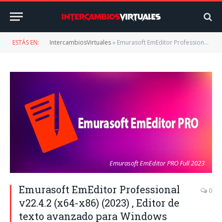
ESTÁS EN:
IntercambiosVirtuales
»
Emurasoft EmEditor Professional v22.4.2 (x64-x86) (2023) , Editor de texto avanzado para Windows
Emurasoft EmEditor PRO Full 2023
Emurasoft EmEditor Professional
0
v22.4.2 (x64-x86) (2023) , Editor de
texto avanzado para Windows