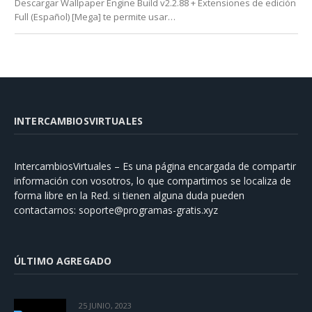
Descargar Wallpaper Engine Build v2.2.88 + Extensiones de edición
Full (Español) [Mega] te permite usar…
INTERCAMBIOSVIRTUALES
IntercambiosVirtuales – Es una página encargada de compartir
información con vosotros, lo que compartimos se localiza de
forma libre en la Red. si tienen alguna duda pueden
contactarnos:
soporte@programas-gratis.xyz
ÚLTIMO AGREGADO
25 JUNIO, 2023