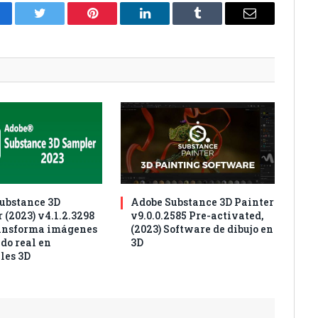
cebook
Twitter
Pinterest
LinkedIn
Tumblr
Correo
electrónico
ubstance 3D
Adobe Substance 3D Painter
 (2023) v4.1.2.3298
v9.0.0.2585 Pre-activated,
ansforma imágenes
(2023) Software de dibujo en
do real en
3D
les 3D