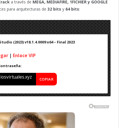
rack
a través de
MEGA, MEDIAFIRE, 1FICHIER y GOOGLE
ces para arquitecturas de
32 bits
y
64 bits
:
udio (2023) v18.1.4.0009 x64 – Final 2023
rgar
|
Enlace VIP
Contraseña:
osvirtuales.xyz
COPIAR
) v18.1.4.0009 x64
– Final 2023