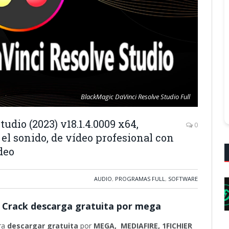
BlackMagic DaVinci Resolve Studio Full
dio (2023) v18.1.4.0009 x64,
0
 el sonido, de vídeo profesional con
deo
AUDIO
,
PROGRAMAS FULL
,
SOFTWARE
l Crack descarga gratuita por mega
ara
descargar gratuita
por
MEGA,
MEDIAFIRE, 1FICHIER