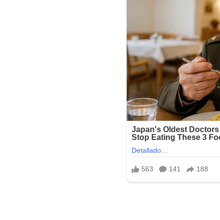
Arquitectura: x32 y x64
Activación con Parche, Serial