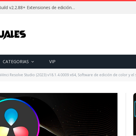
Descargar Wallpaper Engine Build v2.2.88+ Extensiones de edición Full (Español) [Mega]
CATEGORIAS
VIP
nci Resolve Studio (2023) v18.1.4.0009 x64, Software de edición de color y el sonido, de 