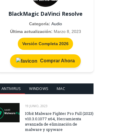
BlackMagic DaVinci Resolve
Categoría:
Audio
Última actualización:
Marzo 8, 2023
Versión Completa 2026
Comprar Ahora
ANTIVIRUS
WINDOWS
MAC
19 JUNIO, 2023
IObit Malware Fighter Pro Full (2023)
v10.3.0.1077 x64, Herramienta
avanzada de eliminación de
malware y spyware