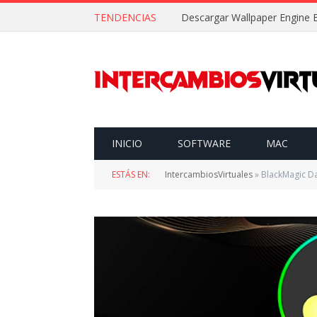
TENDENCIAS
INICIO
SOFTWARE
MAC
ESTÁS EN:
IntercambiosVirtuales
»
BlackMagic DaVi