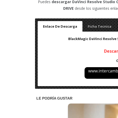
Puedes
descargar
DaVinci Resolve Studio
C
DRIVE
desde los siguientes enla
Enlace De Descarga
Ficha Tecnica
BlackMagic DaVinci Resolve St
Desca
www.intercambi
Nombre: BlackMagic DaVinci Resolve Studio (2023
Tamaño: 620 MB
Idioma: Español (Multilenguaje)