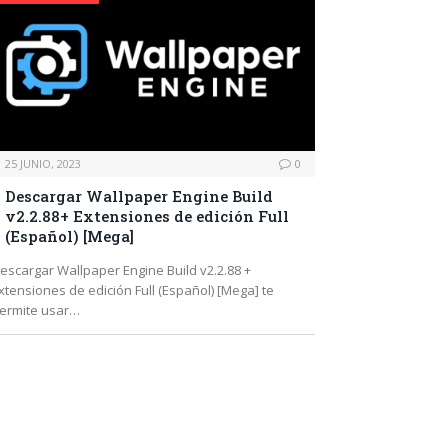
25 JUNIO, 2023
0
Descargar Wallpaper Engine Build
v2.2.88+ Extensiones de edición Full
(Español) [Mega]
escargar Wallpaper Engine Build v2.2.88 +
xtensiones de edición Full (Español) [Mega] te
ermite usar…