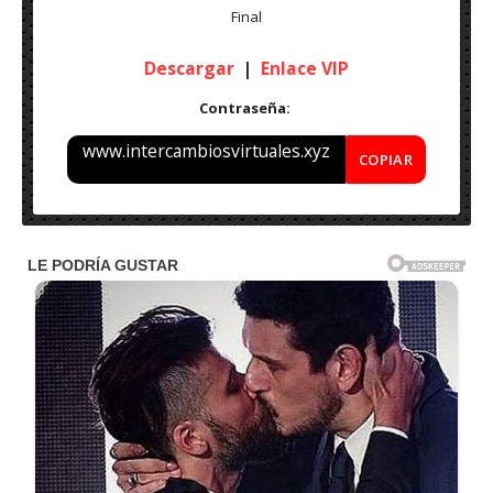
Final
Descargar
|
Enlace VIP
Contraseña:
www.intercambiosvirtuales.xyz
COPIAR
Nombre: CyberLink Screen Recorder Deluxe (2023)
v4.3.1.25422 – Final
Idioma: Español (Multi)
Medicina: Incl.
Peso: 530 MB
Sistema Operativo: Windows