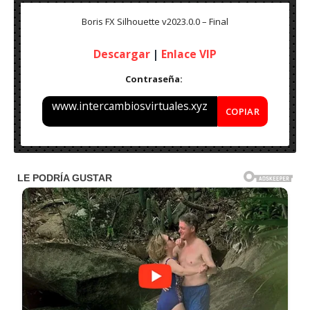
Boris FX Silhouette v2023.0.0 – Final
Descargar
|
Enlace VIP
Contraseña:
www.intercambiosvirtuales.xyz
COPIAR
Nombre: Boris FX Silhouette v2023.0.0 – Final (2023)
Peso: 5.6 GB
Activación: Incl.
Sistema Operativo: Windows