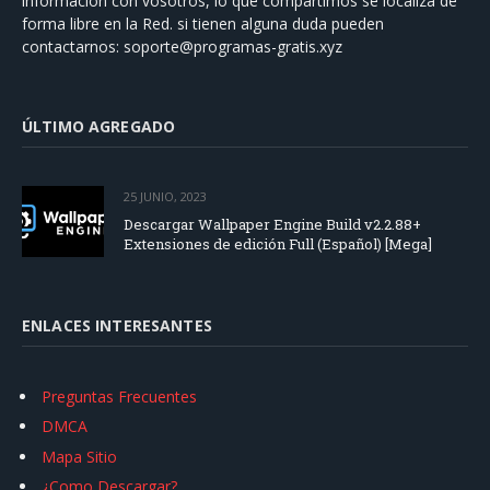
información con vosotros, lo que compartimos se localiza de
forma libre en la Red. si tienen alguna duda pueden
contactarnos:
soporte@programas-gratis.xyz
ÚLTIMO AGREGADO
25 JUNIO, 2023
Descargar Wallpaper Engine Build v2.2.88+
Extensiones de edición Full (Español) [Mega]
ENLACES INTERESANTES
Preguntas Frecuentes
DMCA
Mapa Sitio
¿Como Descargar?