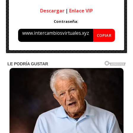
Descargar
|
Enlace VIP
Contraseña:
www.intercambiosvirtuales.xyz
COPIAR
Nombre: A Autodesk InfraWorks 2023.1 x64 – Final 2023
Idioma: Multilenguaje (Ingles)
Peso: 4.7 GB
Activador: Incluido
S.O: Windows Vista/7/8.1/10/11 (x64 bits)