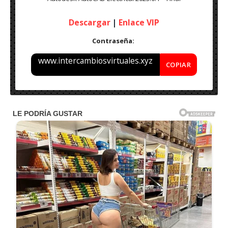
Descargar
|
Enlace VIP
Contraseña:
www.intercambiosvirtuales.xyz
COPIAR
Nombre: Autodesk AutoCAD Electrical 2023.0.1 – Final
Idioma: Español & Inglés
Peso: 3 GB
Medicina: Incl.
Sistema Operativo: Windows x64