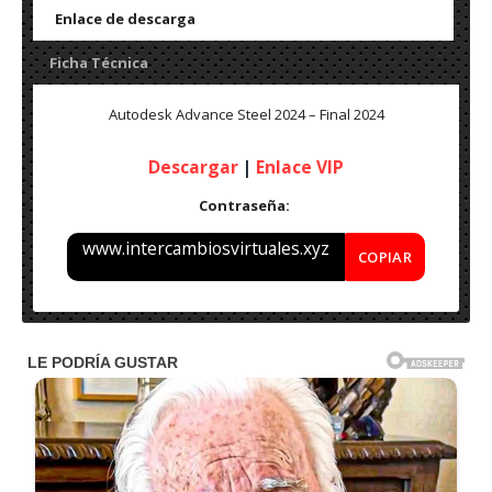
Enlace de descarga
Ficha Técnica
Autodesk Advance Steel 2024 – Final 2024
Descargar
|
Enlace VIP
Contraseña:
www.intercambiosvirtuales.xyz
COPIAR
Autodesk Advance Steel 2024 – Final
Idioma: Español & Inglés
Peso: 3 GB
Medicina: Incl.