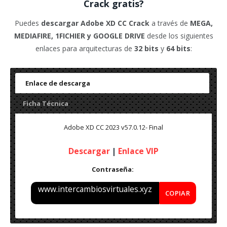
Crack gratis?
Puedes
descargar Adobe XD CC
Crack
a través de
MEGA,
MEDIAFIRE, 1FICHIER y GOOGLE DRIVE
desde los siguientes
enlaces para arquitecturas de
32 bits
y
64 bits
:
Enlace de descarga
Ficha Técnica
Adobe XD CC 2023 v57.0.12- Final
Descargar
|
Enlace VIP
Contraseña:
www.intercambiosvirtuales.xyz
COPIAR
Nombre: Adobe XD CC v57.0.12- Final