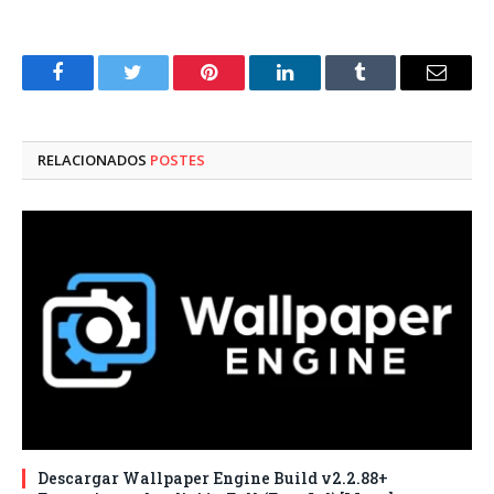
Facebook
Twitter
Pinterest
LinkedIn
Tumblr
Correo
electró
RELACIONADOS
POSTES
Descargar Wallpaper Engine Build v2.2.88+