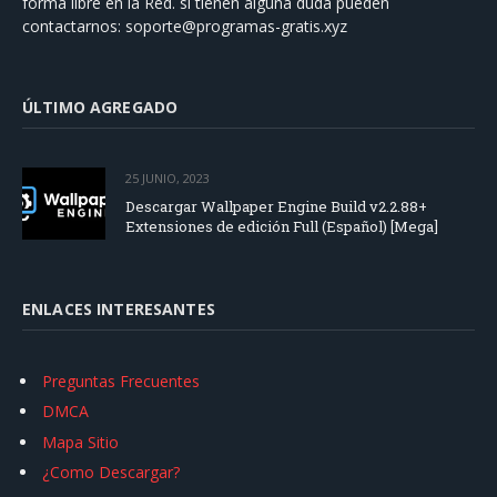
forma libre en la Red. si tienen alguna duda pueden
contactarnos:
soporte@programas-gratis.xyz
ÚLTIMO AGREGADO
25 JUNIO, 2023
Descargar Wallpaper Engine Build v2.2.88+
Extensiones de edición Full (Español) [Mega]
ENLACES INTERESANTES
Preguntas Frecuentes
DMCA
Mapa Sitio
¿Como Descargar?