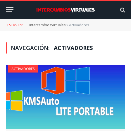
ESTÁS EN:
IntercambiosVirtuales
»
Activadores
NAVEGACIÓN:
ACTIVADORES
ACTIVADORES