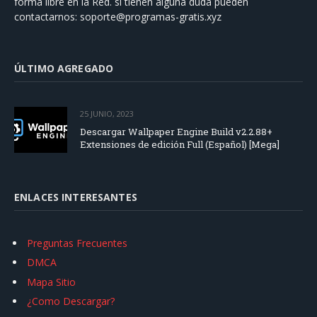
forma libre en la Red. si tienen alguna duda pueden
contactarnos:
soporte@programas-gratis.xyz
ÚLTIMO AGREGADO
25 JUNIO, 2023
Descargar Wallpaper Engine Build v2.2.88+
Extensiones de edición Full (Español) [Mega]
ENLACES INTERESANTES
Preguntas Frecuentes
DMCA
Mapa Sitio
¿Como Descargar?